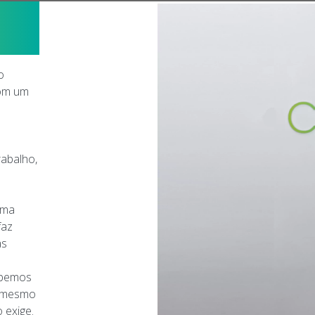
o
com um
e
abalho,
uma
faz
as
ubemos
o mesmo
 exige.