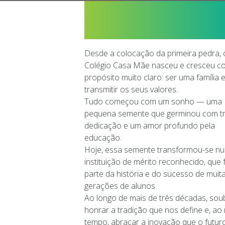
Mensagem da
Alunos Praticantes Desportivos De Alto
Rendimento
Fundadora
Informações Complementares
Resumo Da Norma 02/JNE/2026
Desde a colocação da primeira pedra, 
NORMA 03/JNE/2026
Colégio Casa Mãe nasceu e cresceu 
Links Úteis
propósito muito claro: ser uma família 
Links Úteis
transmitir os seus valores.
Tudo começou com um sonho — uma
Processo de Consulta e
pequena semente que germinou com tr
Reapreciação
dedicação e um amor profundo pela
Modelo 09
educação.
Modelo 10
Hoje, essa semente transformou-se n
Modelo 11
instituição de mérito reconhecido, que 
Modelo 12
parte da história e do sucesso de muit
Modelo 12A
gerações de alunos.
Modelo 15
Ao longo de mais de três décadas, so
Modelo 16
honrar a tradição que nos define e, a
Modelo 16A
tempo, abraçar a inovação que o futuro